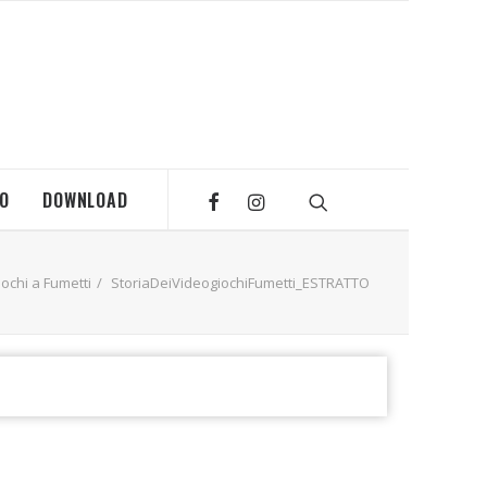
MO
DOWNLOAD
iochi a Fumetti
StoriaDeiVideogiochiFumetti_ESTRATTO