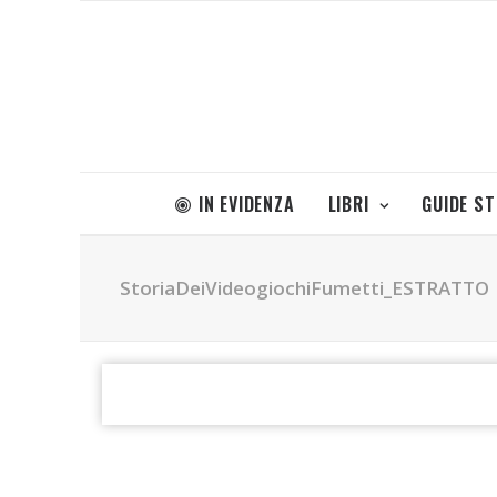
IN EVIDENZA
LIBRI
GUIDE S
StoriaDeiVideogiochiFumetti_ESTRATTO