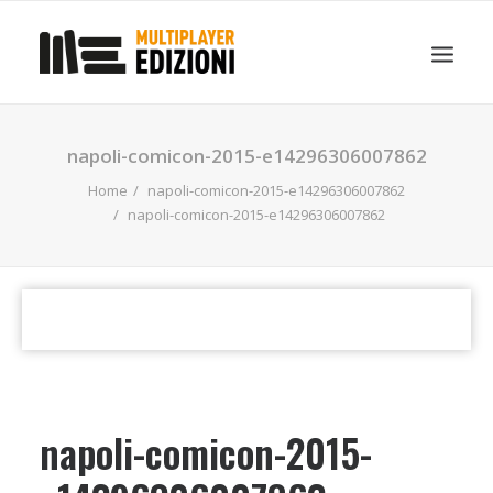
IN EVIDENZA
LIBRI
GUIDE STRATEGICHE
napoli-comicon-2015-e14296306007862
GADGET
Home
napoli-comicon-2015-e14296306007862
NEWS
napoli-comicon-2015-e14296306007862
CONTATTI
CHI SIAMO
DOWNLOAD
RICERCA
napoli-comicon-2015-