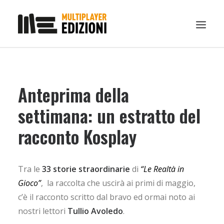
IN EVIDENZA
Anteprima della
LIBRI
GUIDE STRATEGICHE
settimana: un estratto del
GADGET
racconto Kosplay
NEWS
CONTATTI
Tra le
33 storie straordinarie
di
“Le Realtà in
CHI SIAMO
Gioco”
, la raccolta che uscirà ai primi di maggio,
DOWNLOAD
c’è il racconto scritto dal bravo ed ormai noto ai
nostri lettori
RICERCA
Tullio Avoledo
.