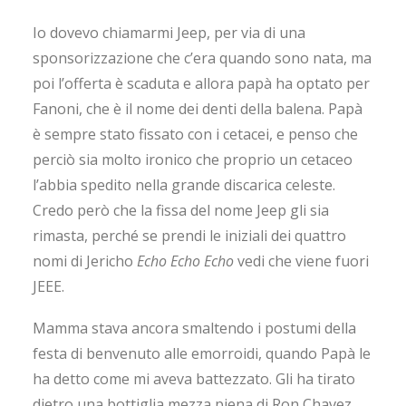
Io dovevo chiamarmi Jeep, per via di una
sponsorizzazione che c’era quando sono nata, ma
poi l’offerta è scaduta e allora papà ha optato per
Fanoni, che è il nome dei denti della balena. Papà
è sempre stato fissato con i cetacei, e penso che
perciò sia molto ironico che proprio un cetaceo
l’abbia spedito nella grande discarica celeste.
Credo però che la fissa del nome Jeep gli sia
rimasta, perché se prendi le iniziali dei quattro
nomi di Jericho
Echo Echo Echo
vedi che viene fuori
JEEE.
Mamma stava ancora smaltendo i postumi della
festa di benvenuto alle emorroidi, quando Papà le
ha detto come mi aveva battezzato. Gli ha tirato
dietro una bottiglia mezza piena di Ron Chavez