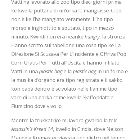
Vatti ha lavorato allo zoo tipo dieci giorni prima
ke kwella puttana di un’orka lo mangiasse. Cioè,
non è ke l’ha mangiato veramente. L’ha tipo
morso e inghiottito e sputato, tipo in mezzo
minuto. Kwindi non era neanke
hungry
, la stronza.
Hanno scritto sul tabellone una cosa tipo ke La
Direzione Si Scusava Per L’Incidente e Offriva Pop
Corn Gratis Per Tutti all’Uscita e hanno infilato
Vatti in una
plastic bag
e la
plastic bag
in un forno e
la musika d’organo era tipo registrata e il sakko
kon papà dentro è scivolato nelle fiamme tipo
varo di una barka come kwella ½affondata a
Fiumicino dove vivo io.
Mentre la trukkatrice mi lavora gwardo la tele.
Assassin’s Kreed 14
, kwello in Cindia, dove Nelson
Mandela Kremaster viaggia tipo dietro nel tempo