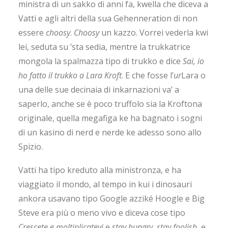
ministra di un sakko di anni fa, kwella che diceva a
Vatti e agli altri della sua Gehenneration di non
essere
choosy
.
Choosy
un kazzo. Vorrei vederla kwi
lei, seduta su ’sta sedia, mentre la trukkatrice
mongola la spalmazza tipo di trukko e dice
Sai, io
ho fatto il trukko a Lara Kroft
. E che fosse l’
ur
Lara o
una delle sue decinaia di inkarnazioni va’ a
saperlo, anche se è poco truffolo sia la Kroftona
originale, quella megafiga ke ha bagnato i sogni
di un kasino di nerd e nerde ke adesso sono allo
Spizio.
Vatti ha tipo kreduto alla ministronza, e ha
viaggiato il mondo, al tempo in kui i dinosauri
ankora usavano tipo Google azziké Hoogle e Big
Steve era più o meno vivo e diceva cose tipo
Crescete e moltiplicatevi
e
stay hungry
,
stay foolish
, e