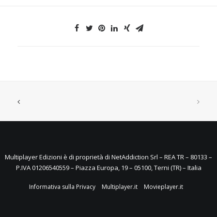
Multiplayer Edizioni è di proprietà di NetAddiction Srl – REA TR – 80133 –
P.IVA 01206540559 – Piazza Europa, 19 – 05100, Terni (TR) – Italia
Informativa sulla Privacy
Multiplayer.it
Movieplayer.it