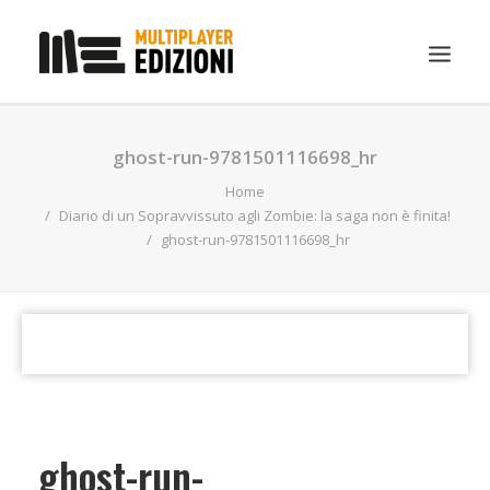
IN EVIDENZA
ghost-run-9781501116698_hr
LIBRI
Home
Diario di un Sopravvissuto agli Zombie: la saga non è finita!
GUIDE STRATEGICHE
ghost-run-9781501116698_hr
GADGET
NEWS
CONTATTI
CHI SIAMO
DOWNLOAD
ghost-run-
RICERCA