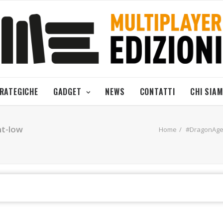
TRATEGICHE
GADGET
NEWS
CONTATTI
CHI SIA
nt-low
Home
#DragonAge L