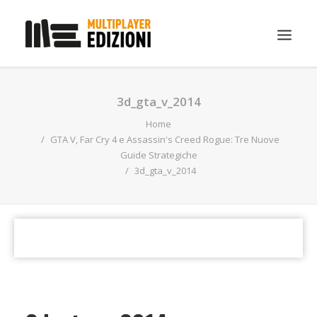
IN EVIDENZA
3d_gta_v_2014
LIBRI
Home
GTA V, Far Cry 4 e Assassin's Creed Rogue: Tre Nuove
GUIDE STRATEGICHE
Guide Strategiche
3d_gta_v_2014
GADGET
NEWS
CONTATTI
CHI SIAMO
DOWNLOAD
RICERCA