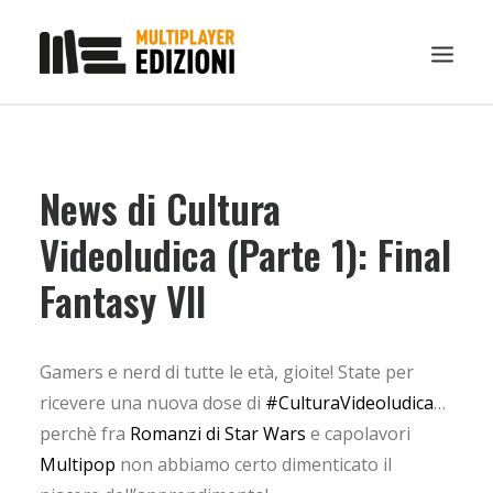
IN EVIDENZA
News di Cultura
LIBRI
GUIDE STRATEGICHE
Videoludica (Parte 1): Final
GADGET
Fantasy VII
NEWS
CONTATTI
Gamers e nerd di tutte le età, gioite! State per
CHI SIAMO
ricevere una nuova dose di
#CulturaVideoludica
…
DOWNLOAD
perchè fra
Romanzi di Star Wars
e capolavori
Multipop
RICERCA
non abbiamo certo dimenticato il