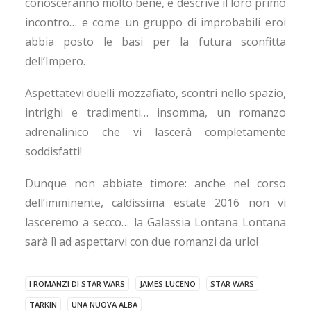
conosceranno molto bene, e descrive il loro primo
incontro… e come un gruppo di improbabili eroi
abbia posto le basi per la futura sconfitta
dell’Impero.
Aspettatevi duelli mozzafiato, scontri nello spazio,
intrighi e tradimenti… insomma, un romanzo
adrenalinico che vi lascerà completamente
soddisfatti!
Dunque non abbiate timore: anche nel corso
dell’imminente, caldissima estate 2016 non vi
lasceremo a secco… la Galassia Lontana Lontana
sarà lì ad aspettarvi con due romanzi da urlo!
I ROMANZI DI STAR WARS
JAMES LUCENO
STAR WARS
TARKIN
UNA NUOVA ALBA