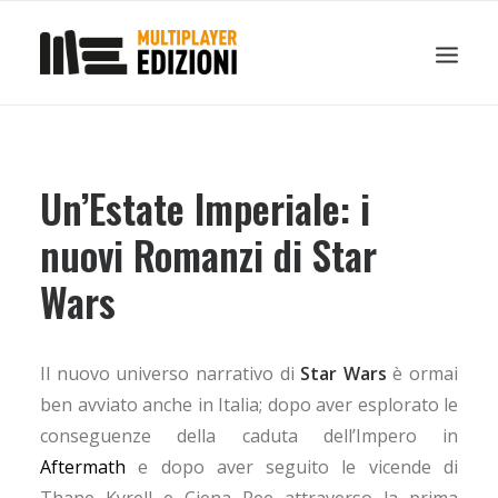
IN EVIDENZA
LIBRI
GUIDE STRATEGICHE
GADGET
Un’Estate Imperiale: i
NEWS
nuovi Romanzi di Star
CONTATTI
Wars
CHI SIAMO
DOWNLOAD
RICERCA
Il nuovo universo narrativo di
Star Wars
è ormai
ben avviato anche in Italia; dopo aver esplorato le
conseguenze della caduta dell’Impero in
Aftermath
e dopo aver seguito le vicende di