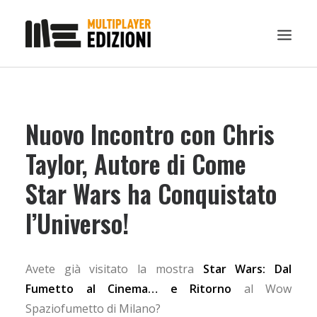
IN EVIDENZA
Nuovo Incontro con Chris
LIBRI
GUIDE STRATEGICHE
Taylor, Autore di Come
GADGET
Star Wars ha Conquistato
NEWS
l’Universo!
CONTATTI
CHI SIAMO
Avete già visitato la mostra
Star Wars: Dal
DOWNLOAD
Fumetto al Cinema… e Ritorno
al Wow
RICERCA
Spaziofumetto di Milano?