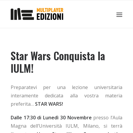
IN EVIDENZA
LIBRI
GUIDE STRATEGICHE
GADGET
Star Wars Conquista la
NEWS
IULM!
CONTATTI
CHI SIAMO
DOWNLOAD
Preparatevi per una lezione universitaria
interamente dedicata alla vostra materia
RICERCA
preferita…
STAR WARS!
Dalle 17:30 di Lunedì 30 Novembre
presso l’Aula
Magna dell’Università IULM, Milano, si terrà