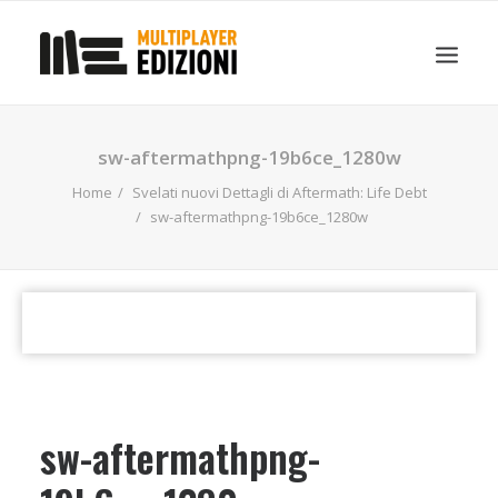
IN EVIDENZA
LIBRI
GUIDE STRATEGICHE
sw-aftermathpng-19b6ce_1280w
GADGET
Home
Svelati nuovi Dettagli di Aftermath: Life Debt
NEWS
sw-aftermathpng-19b6ce_1280w
CONTATTI
CHI SIAMO
DOWNLOAD
RICERCA
sw-aftermathpng-