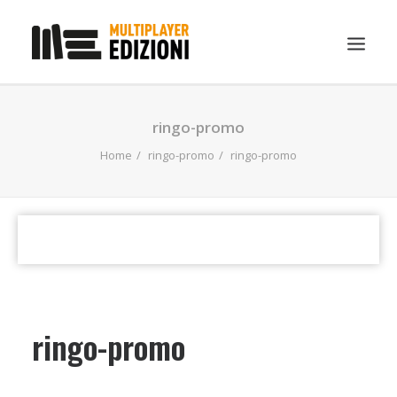
IN EVIDENZA
ringo-promo
LIBRI
Home
ringo-promo
ringo-promo
GUIDE STRATEGICHE
GADGET
NEWS
CONTATTI
CHI SIAMO
ringo-promo
DOWNLOAD
RICERCA