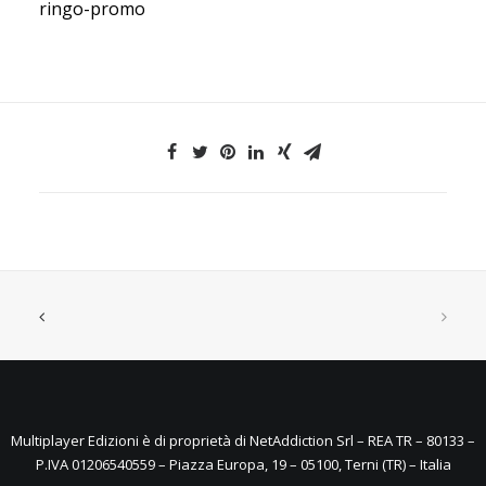
ringo-promo
Multiplayer Edizioni è di proprietà di NetAddiction Srl – REA TR – 80133 –
P.IVA 01206540559 – Piazza Europa, 19 – 05100, Terni (TR) – Italia