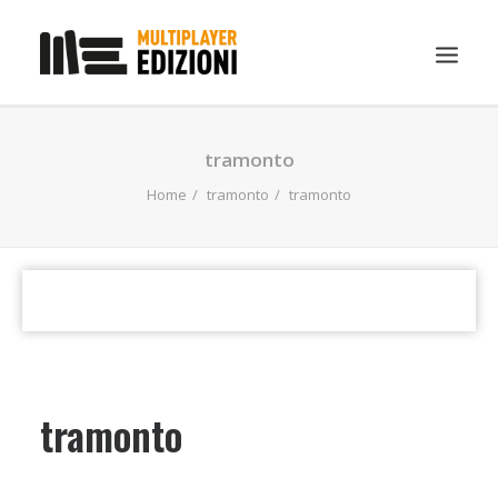
IN EVIDENZA
tramonto
LIBRI
Home
tramonto
tramonto
GUIDE STRATEGICHE
GADGET
NEWS
CONTATTI
CHI SIAMO
tramonto
DOWNLOAD
RICERCA