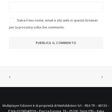
Salva il mio nome, email e sito web in questo browser
per la prossima volta che commento.
Multiplayer Edizioni è di proprietà di NetAddiction Srl – REA TR – 80133 –
P.IVA 01206540559 – Piazza Europa, 19 – 05100, Terni (TR) – Italia