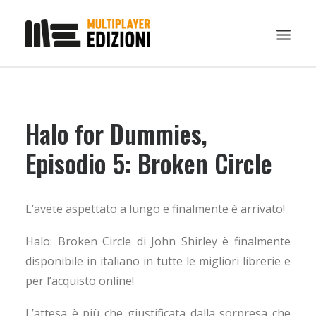
IN EVIDENZA
Halo for Dummies,
LIBRI
GUIDE STRATEGICHE
Episodio 5: Broken Circle
GADGET
NEWS
L’avete aspettato a lungo e finalmente è arrivato!
CONTATTI
Halo: Broken Circle di John Shirley è finalmente
CHI SIAMO
disponibile in italiano in tutte le migliori librerie e
DOWNLOAD
per l’acquisto online!
RICERCA
L’attesa è più che giustificata dalla sorpresa che