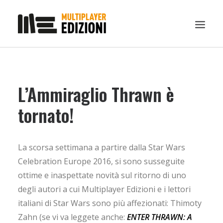
IN EVIDENZA
L’Ammiraglio Thrawn è
LIBRI
GUIDE STRATEGICHE
tornato!
GADGET
NEWS
La scorsa settimana a partire dalla Star Wars
CONTATTI
Celebration Europe 2016, si sono susseguite
CHI SIAMO
ottime e inaspettate novità sul ritorno di uno
degli autori a cui Multiplayer Edizioni e i lettori
DOWNLOAD
italiani di Star Wars sono più affezionati: Thimoty
RICERCA
Zahn (se vi va leggete anche:
ENTER THRAWN: A