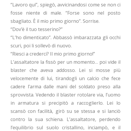
“Lavoro qui”, spiegò, avvicinandosi come se non ci
fosse niente di male. “Forse sono nel posto
sbagliato. È il mio primo giorno”. Sorrise.
“Dov’è il tuo tesserino?”
“L’ho dimenticato”. Abbassò imbarazzata gli occhi
scuri, poi li sollevò di nuovo.
“Riesci a crederci? Il mio primo giorno!”
L’assaltatore la fissò per un momento… poi vide il
blaster che aveva addosso. Lei si mosse più
velocemente di lui, tirandogli un calcio che fece
cadere l’arma dalle mani del soldato preso alla
sprovvista. Vedendo il blaster rotolare via, l’uomo
in armatura si precipitò a raccoglierlo. Lei lo
scansò con facilità, girò su se stessa e si lanciò
contro la sua schiena. L’assaltatore, perdendo
l’equilibrio sul suolo cristallino, inciampò, e il