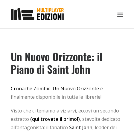
IN EVIDENZA
Un Nuovo Orizzonte: il
LIBRI
GUIDE STRATEGICHE
Piano di Saint John
GADGET
NEWS
Cronache Zombie: Un Nuovo Orizzonte
è
CONTATTI
finalmente disponibile in tutte le librerie!
CHI SIAMO
Visto che ci teniamo a viziarvi, eccovi un secondo
DOWNLOAD
estratto
(qui trovate il primo!)
, stavolta dedicato
RICERCA
all’antagonista: il fanatico
Saint John
, leader dei