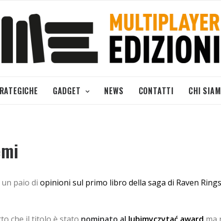
TRATEGICHE
GADGET
NEWS
CONTATTI
CHI SIA
emi
 un paio di
opinioni sul primo libro della saga di Raven Ring
 che il titolo è stato
nominato al
lubimyczytać award
ma n