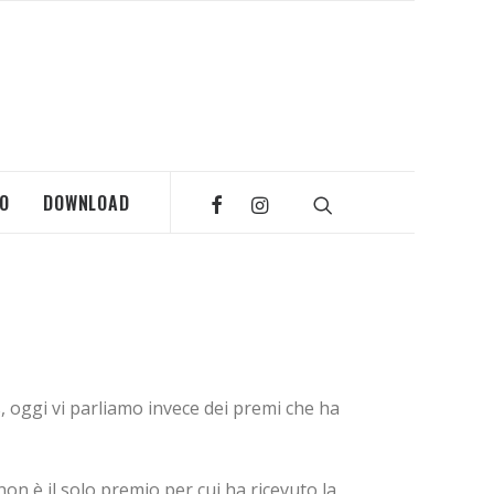
MO
DOWNLOAD
s
, oggi vi parliamo invece dei premi che ha
on è il solo premio per cui ha ricevuto la