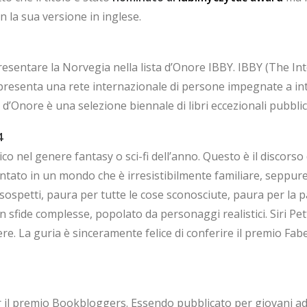
on la sua versione in inglese.
resentare la Norvegia nella lista d’Onore IBBY. IBBY (The I
resenta una rete internazionale di persone impegnate a intr
a d’Onore è una selezione biennale di libri eccezionali pubblic
4
o nel genere fantasy o sci-fi dell’anno. Questo è il discorso del
ato in un mondo che è irresistibilmente familiare, seppure 
sospetti, paura per tutte le cose sconosciute, paura per la p
in sfide complesse, popolato da personaggi realistici. Siri Pe
ggere. La guria è sinceramente felice di conferire il premio 
er il premio Bookbloggers. Essendo pubblicato per giovani adul