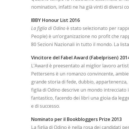
nomination, infatti ne ha già vinti di diversi c
IBBY Honour List 2016
La figlia di Odino
è stato selezionato per rapp
People) è un’organizazione no profit che rapp
80 Sezioni Nazionali in tutto il mondo. La list
Vincitore del Fabel Award (Fabelprisen) 201
L’Award è preesentato al miglior lavoro artistic
Pettersens è un romanzo convincente, ambient
grande storia di fede, dubbio, appartenenza, 
figlia di Odino descrive un mondo intrecciato 
fantastico, facendo dei libri una gioia da le
e di successo.
Nominato per il Bookbloggers Prize 2013
La figlia di Odino è nella rosa dei candidati p